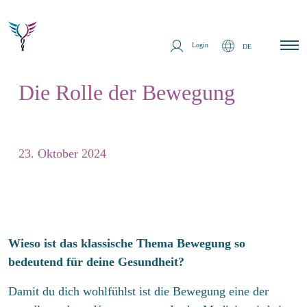
Login
DE
Die Rolle der Bewegung
Startseite
Überblick
23. Oktober 2024
Ich interessiere mich
Therapien
Prävention
E
i
Wieso ist das klassische Thema Bewegung so
n
Über Uns
z
bedeutend für deine Gesundheit?
E
e
i
i
Medien
n
Damit du dich wohlfühlst ist die Bewegung eine der
l
z
E