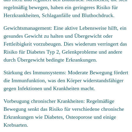
e
t
n
regelmäßig bewegen, haben ein geringeres Risiko für
t
Herzkrankheiten, Schlaganfälle und Bluthochdruck.
a
r
Gewichtsmanagement: Eine aktive Lebensweise hilft, ein
o
d
gesundes Gewicht zu halten und Übergewicht oder
e
Fettleibigkeit vorzubeugen. Dies wiederum verringert das
r
N
Risiko für Diabetes Typ 2, Gelenkprobleme und andere
a
durch Übergewicht bedingte Erkrankungen.
c
h
Stärkung des Immunsystems: Moderate Bewegung fördert
r
i
die Immunfunktion, was den Körper widerstandsfähiger
c
gegen Infektionen und Krankheiten macht.
Bitte löse die Aufgabe
*
h
t
Vorbeugung chronischer Krankheiten: Regelmäßige
15
*
15
=
Bewegung senkt das Risiko für verschiedene chronische
Erkrankungen wie Diabetes, Osteoporose und einige
Senden
Krebsarten.