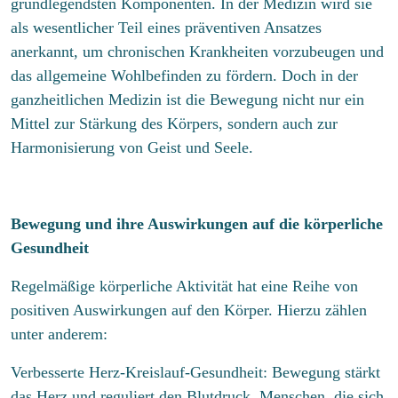
grundlegendsten Komponenten. In der Medizin wird sie
i
e
Impressum
i
Unser Buch
g
als wesentlicher Teil eines präventiven Ansatzes
i
Datenschutzerklärung
n
e
l
anerkannt, um chronischen Krankheiten vorzubeugen und
z
T
r
i
e
Kontakt
e
U
T
das allgemeine Wohlbefinden zu fördern. Doch in der
g
i
l
e
n
e
ganzheitlichen Medizin ist die Bewegung nicht nur ein
l
e
x
E
r
i
i
Mitglieder
Mittel zur Stärkung des Körpers, sondern auch zur
f
t
-
T
g
t
o
Change.org
M
Harmonisierung von Geist und Seele.
e
e
n
e
a
x
E
r
n
i
d
t
i
T
u
l
S
n
e
m
-
T
z
x
t
Bewegung und ihre Auswirkungen auf die körperliche
Wir übernehmen keine Haftung für die Inhalte auf
C
m
Ich akzeptiere die Datenschutzerklärung und stimme zu,
A
e
e
t
h
e
dass meine Angaben und Daten zur Beantwortung
a
Gesundheit
d
Change.org
x
i
e
r
meiner Anfrage gespeichert werden. Hinweis: Sie
r
t
t
l
c
können Ihre Einwilligung jederzeit per E-Mail
e
d
Regelmäßige körperliche Aktivität hat eine Reihe von
i
e
k
widerrufen.*
s
i
g
s
b
positiven Auswirkungen auf den Körper. Hierzu zählen
s
e
e
o
+
K
e
unter anderem:
B
r
x
o
*
1
i
T
e
m
t
e
Verbesserte Herz-Kreislauf-Gesundheit: Bewegung stärkt
n
m
t
x
das Herz und reguliert den Blutdruck. Menschen, die sich
e