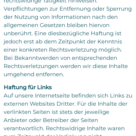
rechtswidrige Tätigkeit hinweisen.
o
t
e
n
m
Verpflichtungen zur Entfernung oder Sperrung
x
e
m
t
d
der Nutzung von Informationen nach den
e
n
allgemeinen Gesetzen bleiben hiervon
t
unberührt. Eine diesbezügliche Haftung ist
a
jedoch erst ab dem Zeitpunkt der Kenntnis
r
o
einer konkreten Rechtsverletzung möglich.
d
Bei Bekanntwerden von entsprechenden
e
r
Rechtsverletzungen werden wir diese Inhalte
N
umgehend entfernen.
a
c
Haftung für Links
h
r
Auf unsere Internetseite befinden sich Links zu
i
externen Websites Dritter. Für die Inhalte der
c
Bitte löse die Aufgabe
*
h
verlinkten Seiten ist stets der jeweilige
t
Anbieter oder Betreiber der Seiten
14
*
14
=
verantwortlich. Rechtswidrige Inhalte waren