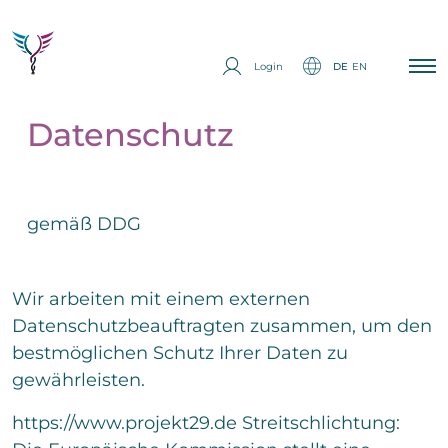
Login
DE
EN
Datenschutz
Startseite
Überblick
gemäß DDG
Therapien
E
Ich interessiere mich
i
n
Wir arbeiten mit einem externen
Prävention
z
Datenschutzbeauftragten zusammen, um den
e
i
bestmöglichen Schutz Ihrer Daten zu
E
Über Uns
l
gewährleisten.
i
i
n
g
z
Medien
https://www.projekt29.de Streitschlichtung:
E
e
e
i
r