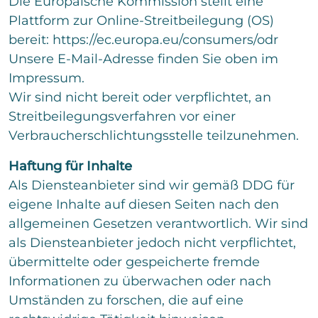
Die Europäische Kommission stellt eine
i
Impressum
n
T
Unser Buch
Plattform zur Online-Streitbeilegung (OS)
l
z
e
Datenschutzerklärung
E
i
e
bereit: https://ec.europa.eu/consumers/odr
x
i
g
i
t
Kontakt
n
Unsere E-Mail-Adresse finden Sie oben im
e
l
*
z
T
r
Impressum.
i
e
N
e
T
g
Mitglieder
i
Wir sind nicht bereit oder verpflichtet, an
l
e
o
e
l
e
x
Streitbeilegungsverfahren vor einer
E
c
r
i
f
t
-
T
Verbraucherschlichtungsstelle teilzunehmen.
o
g
o
M
e
e
u
n
Change.org
a
x
E
r
Haftung für Inhalte
n
n
i
t
i
T
u
Als Diensteanbieter sind wir gemäß DDG für
l
t
n
e
m
-
z
r
eigene Inhalte auf diesen Seiten nach den
x
C
m
Ich akzeptiere die Datenschutzerklärung
A
e
Wir übernehmen keine Haftung für die
t
y
h
e
und stimme zu, dass meine Angaben und
allgemeinen Gesetzen verantwortlich. Wir sind
d
i
e
r
Inhalte auf Change.org
Daten zur Beantwortung meiner Anfrage
s
r
als Diensteanbieter jedoch nicht verpflichtet,
l
c
gespeichert werden. Hinweis: Sie können
e
e
i
übermittelte oder gespeicherte fremde
k
Ihre Einwilligung jederzeit per E-Mail
s
g
l
b
widerrufen.*
s
Informationen zu überwachen oder nach
e
o
e
e
r
Umständen zu forschen, die auf eine
x
c
*
K
T
e