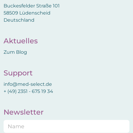
Buckesfelder Straße 101
58509 Lüdenscheid
Deutschland
Aktuelles
Zum Blog
Support
info@med-select.de
+ (49) 2351 - 675 19 34
Newsletter
N
a